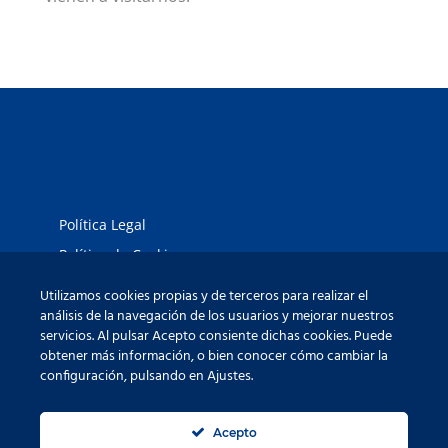
Política Legal
Política de Cookies
Política de Portes
Utilizamos cookies propias y de terceros para realizar el
análisis de la navegación de los usuarios y mejorar nuestros
Términos de pago y financiación
servicios. Al pulsar Acepto consiente dichas cookies. Puede
Servicios de Venta de Muebles Online
obtener más información, o bien conocer cómo cambiar la
configuración, pulsando en Ajustes.
Acepto